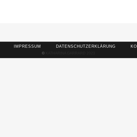
IMPRESSUM
DATENSCHUTZERKLÄRUNG
KO
©
KATHARINA GARRARD 2023