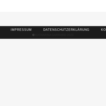
IMPRESSUM
DATENSCHUTZERKLÄRUNG
KO
©
KATHARINA GARRARD 2023